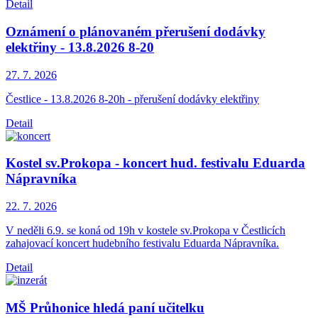
Detail
Oznámení o plánovaném přerušení dodávky
elektřiny - 13.8.2026 8-20
27. 7.
2026
Čestlice - 13.8.2026 8-20h - přerušení dodávky elektřiny
Detail
Kostel sv.Prokopa - koncert hud. festivalu Eduarda
Nápravníka
22. 7.
2026
V neděli 6.9. se koná od 19h v kostele sv.Prokopa v Čestlicích
zahajovací koncert hudebního festivalu Eduarda Nápravníka.
Detail
MŠ Průhonice hledá paní učitelku