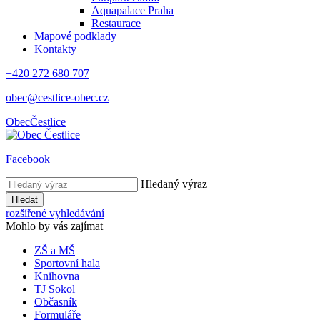
Aquapalace Praha
Restaurace
Mapové podklady
Kontakty
+420 272 680 707
obec@cestlice-obec.cz
Obec
Čestlice
Facebook
Hledaný výraz
Hledat
rozšířené vyhledávání
Mohlo by vás zajímat
ZŠ a MŠ
Sportovní hala
Knihovna
TJ Sokol
Občasník
Formuláře