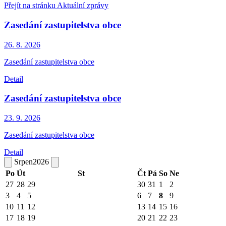
Přejít na stránku Aktuální zprávy
Zasedání zastupitelstva obce
26. 8.
2026
Zasedání zastupitelstva obce
Detail
Zasedání zastupitelstva obce
23. 9.
2026
Zasedání zastupitelstva obce
Detail
Srpen
2026
Po
Út
St
Čt
Pá
So
Ne
27
28
29
30
31
1
2
3
4
5
6
7
8
9
10
11
12
13
14
15
16
17
18
19
20
21
22
23