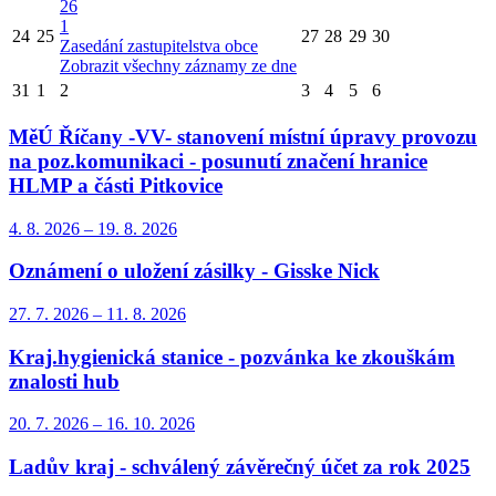
26
1
24
25
27
28
29
30
Zasedání zastupitelstva obce
Zobrazit všechny záznamy ze dne
31
1
2
3
4
5
6
MěÚ Říčany -VV- stanovení místní úpravy provozu
na poz.komunikaci - posunutí značení hranice
HLMP a části Pitkovice
4. 8.
2026
–
19. 8.
2026
Oznámení o uložení zásilky - Gisske Nick
27. 7.
2026
–
11. 8.
2026
Kraj.hygienická stanice - pozvánka ke zkouškám
znalosti hub
20. 7.
2026
–
16. 10.
2026
Ladův kraj - schválený závěrečný účet za rok 2025