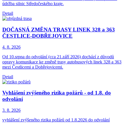
údržba silnic Středočeského kraje.
Detail
DOČASNÁ ZMĚNA TRASY LINEK 328 a 363
ČESTLICE-DOBŘEJOVICE
4. 8.
2026
Od 10.srpna do odvolání (cca 21.září 2026) dochází z důvodů
opravy komunikace ke změně trasy autobusových linek 328 a 363
mezi Čestlicemi a Dobřejovicemi.
Detail
Vyhlášení zvýšeného rizika požárů - od 1.8. do
odvolání
3. 8.
2026
vyhlášení zvýšeného rizika požárů od 1.8.2026 do odvolání