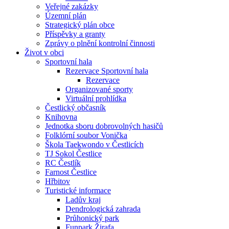
Veřejné zakázky
Územní plán
Strategický plán obce
Příspěvky a granty
Zprávy o plnění kontrolní činnosti
Život v obci
Sportovní hala
Rezervace Sportovní hala
Rezervace
Organizované sporty
Virtuální prohlídka
Čestlický občasník
Knihovna
Jednotka sboru dobrovolných hasičů
Folklórní soubor Vonička
Škola Taekwondo v Čestlicích
TJ Sokol Čestlice
RC Čestlík
Farnost Čestlice
Hřbitov
Turistické informace
Ladův kraj
Dendrologická zahrada
Průhonický park
Funpark Žirafa