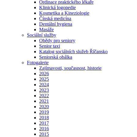
Ordinace praktického lékaře
Klinická logopedie
Kosmetika a Kineziologie
Čínská medicína
Dentální hygiena
Masáže
Sociální služby
Obědy pro seniory
Senior taxi
Katalog sociálních služeb Říčansko
Seniorská obálka
Fotogalerie
Zajímavosti, současnost, historie
2026
2025
2024
2023
2022
2021
2020
2019
2018
2017
2016
2015