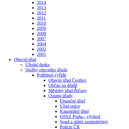
2014
2013
2012
2011
2010
2009
2008
2007
2004
2002
2001
Obecní úřad
Úřední deska
Služby obecního úřadu
Potřebuji vyřídit
Obecní úřad Čestlice
Občan na úřadě
Městský úřad Říčany
Ostatní úřady
Finanční úřad
Úřad práce
Katastrální úřad
OSSZ Praha - východ
Soud a státní zastupitelství
Policie ČR