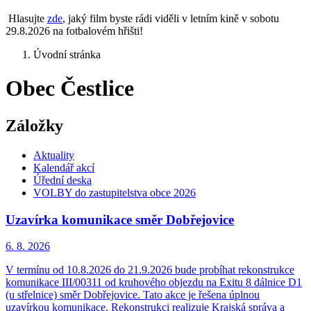
Hlasujte
zde
, jaký film byste rádi viděli v letním kině v sobotu
29.8.2026 na fotbalovém hřišti!
Úvodní stránka
Obec Čestlice
Záložky
Aktuality
Kalendář akcí
Úřední deska
VOLBY do zastupitelstva obce 2026
Uzavírka komunikace směr Dobřejovice
6. 8.
2026
V termínu od 10.8.2026 do 21.9.2026 bude probíhat rekonstrukce
komunikace III/00311 od kruhového objezdu na Exitu 8 dálnice D1
(u střelnice) směr Dobřejovice. Tato akce je řešena úplnou
uzavírkou komunikace. Rekonstrukci realizuje Krajská správa a