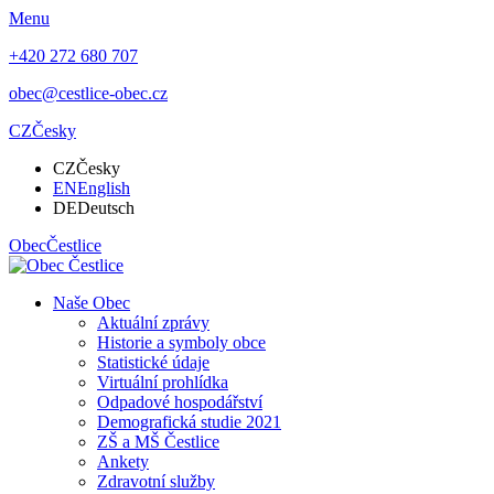
Menu
+420 272 680 707
obec@cestlice-obec.cz
CZ
Česky
CZ
Česky
EN
English
DE
Deutsch
Obec
Čestlice
Naše Obec
Aktuální zprávy
Historie a symboly obce
Statistické údaje
Virtuální prohlídka
Odpadové hospodářství
Demografická studie 2021
ZŠ a MŠ Čestlice
Ankety
Zdravotní služby