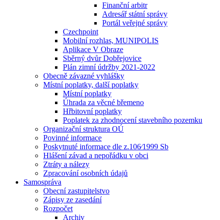
Finanční arbitr
Adresář státní správy
Portál veřejné správy
Czechpoint
Mobilní rozhlas, MUNIPOLIS
Aplikace V Obraze
Sběrný dvůr Dobřejovice
Plán zimní údržby 2021-2022
Obecně závazné vyhlášky
Místní poplatky, další poplatky
Místní poplatky
Úhrada za věcné břemeno
Hřbitovní poplatky
Poplatek za zhodnocení stavebního pozemku
Organizační struktura OÚ
Povinné informace
Poskytnuté informace dle z.106⁄1999 Sb
Hlášení závad a nepořádku v obci
Ztráty a nálezy
Zpracování osobních údajů
Samospráva
Obecní zastupitelstvo
Zápisy ze zasedání
Rozpočet
Archiv