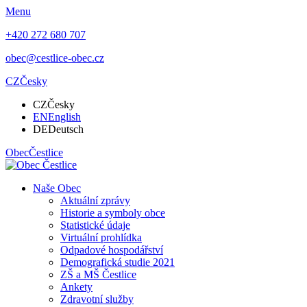
Menu
+420 272 680 707
obec@cestlice-obec.cz
CZ
Česky
CZ
Česky
EN
English
DE
Deutsch
Obec
Čestlice
Naše Obec
Aktuální zprávy
Historie a symboly obce
Statistické údaje
Virtuální prohlídka
Odpadové hospodářství
Demografická studie 2021
ZŠ a MŠ Čestlice
Ankety
Zdravotní služby