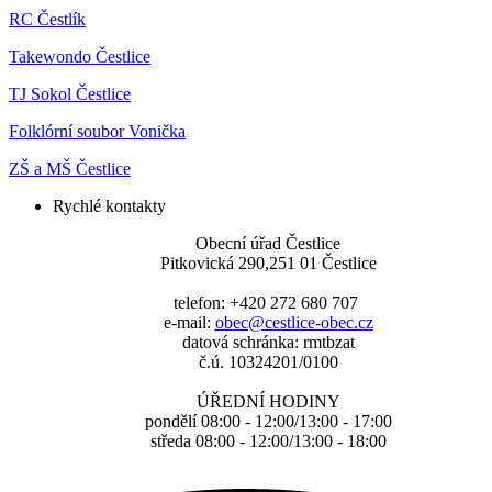
RC Čestlík
Takewondo Čestlice
TJ Sokol Čestlice
Folklórní soubor Vonička
ZŠ a MŠ Čestlice
Rychlé kontakty
Obecní úřad Čestlice
Pitkovická 290,251 01 Čestlice
telefon: +420 272 680 707
e-mail:
obec@cestlice-obec.cz
datová schránka: rmtbzat
č.ú. 10324201/0100
ÚŘEDNÍ HODINY
pondělí 08:00 - 12:00/13:00 - 17:00
středa 08:00 - 12:00/13:00 - 18:00