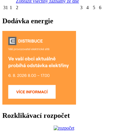
Zobrazit všechny záznamy ze dne
31
1
2
3
4
5
6
Dodávka energie
Rozklikávací rozpočet