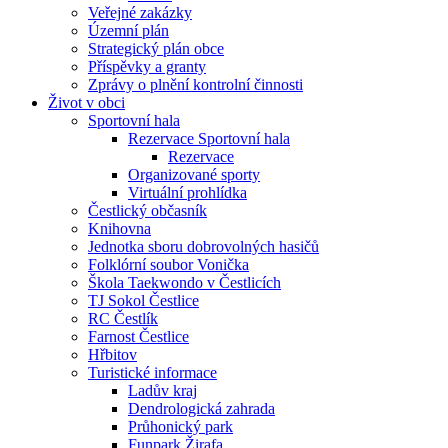
Veřejné zakázky
Územní plán
Strategický plán obce
Příspěvky a granty
Zprávy o plnění kontrolní činnosti
Život v obci
Sportovní hala
Rezervace Sportovní hala
Rezervace
Organizované sporty
Virtuální prohlídka
Čestlický občasník
Knihovna
Jednotka sboru dobrovolných hasičů
Folklórní soubor Vonička
Škola Taekwondo v Čestlicích
TJ Sokol Čestlice
RC Čestlík
Farnost Čestlice
Hřbitov
Turistické informace
Ladův kraj
Dendrologická zahrada
Průhonický park
Funpark Žirafa