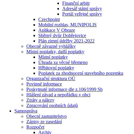
Finanční arbitr
Adresář státní správy
Portál veřejné správy
Czechpoint
Mobilní rozhlas, MUNIPOLIS
Aplikace V Obraze
Sběrný dvůr Dobřejovice
Plán zimní údržby 2021-2022
Obecně závazné vyhlášky
Místní poplatky, další poplatky
Místní poplatky
Úhrada za věcné břemeno
Hřbitovní poplatky
Poplatek za zhodnocení stavebního pozemku
Organizační struktura OÚ
Povinné informace
Poskytnuté informace dle z.106⁄1999 Sb
Hlášení závad a nepořádku v obci
Ztráty a nálezy
Zpracování osobních údajů
Samospráva
Obecní zastupitelstvo
Zápisy ze zasedání
Rozpočet
Archiv