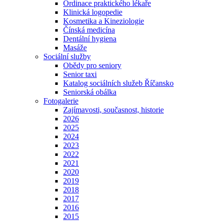
Ordinace praktického lékaře
Klinická logopedie
Kosmetika a Kineziologie
Čínská medicína
Dentální hygiena
Masáže
Sociální služby
Obědy pro seniory
Senior taxi
Katalog sociálních služeb Říčansko
Seniorská obálka
Fotogalerie
Zajímavosti, současnost, historie
2026
2025
2024
2023
2022
2021
2020
2019
2018
2017
2016
2015