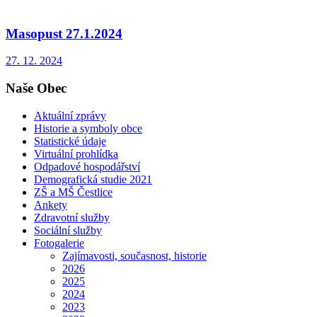
Masopust 27.1.2024
27. 12. 2024
Naše Obec
Aktuální zprávy
Historie a symboly obce
Statistické údaje
Virtuální prohlídka
Odpadové hospodářství
Demografická studie 2021
ZŠ a MŠ Čestlice
Ankety
Zdravotní služby
Sociální služby
Fotogalerie
Zajímavosti, současnost, historie
2026
2025
2024
2023